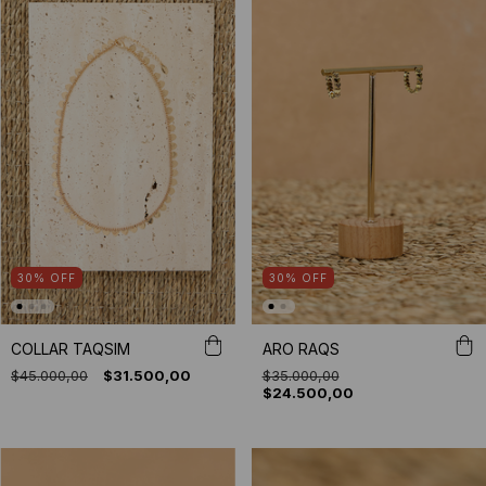
30
%
OFF
30
%
OFF
COLLAR TAQSIM
ARO RAQS
$45.000,00
$31.500,00
$35.000,00
$24.500,00