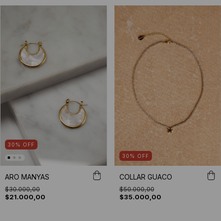
30
%
OFF
30
%
OFF
ARO MANYAS
COLLAR GUACO
$30.000,00
$50.000,00
$21.000,00
$35.000,00