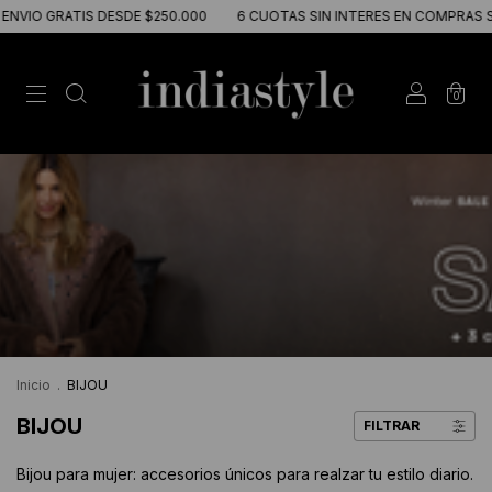
SDE $250.000
6 CUOTAS SIN INTERES EN COMPRAS SUPERIORES A $2
0
Inicio
.
BIJOU
BIJOU
FILTRAR
Bijou para mujer: accesorios únicos para realzar tu estilo diario.